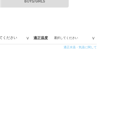
BOYS/GIRLS
適正温度
適正水温・気温に関して