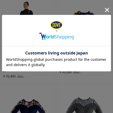
既成ウェットスーツ
swim suits
リミテッド・ノンジップ・フル
D-lite スイムスーツ｜
スーツ(3mm×2mm ) ウィメン
SDO（1mm）WOMEN’S
ズ
￥33,000
（税込）
￥70,400
（税込）