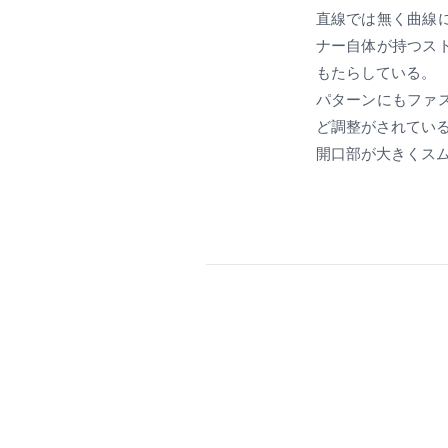
直線では無く曲線
ナー自体が持つス
もたらしている。
パターンにもファ
ど調整がされてい
開口部が大きくス