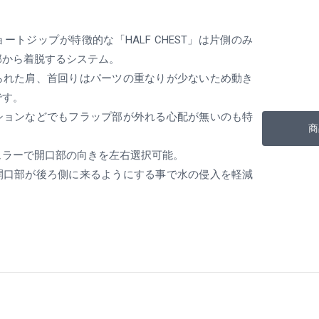
ートジップが特徴的な「HALF CHEST」は片側のみ
部から着脱するシステム。
られた肩、首回りはパーツの重なりが少ないため動き
です。
ションなどでもフラップ部が外れる心配が無いのも特
商
ュラーで開口部の向きを左右選択可能。
開口部が後ろ側に来るようにする事で水の侵入を軽減