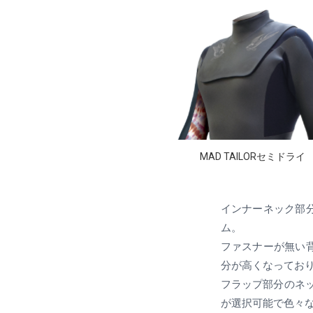
MAD TAILORセミドライ
インナーネック部
ム。
ファスナーが無い
分が高くなってお
フラップ部分のネ
が選択可能で色々