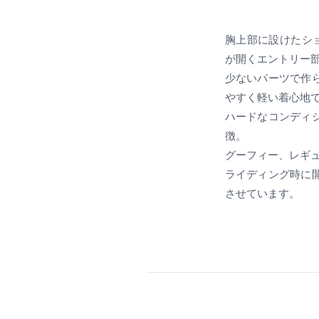
胸上部に設けたショ
が開くエントリー
少ないパーツで作
やすく軽い着心地
ハードなコンディ
徴。
グーフィー、レギ
ライディング時に
させています。