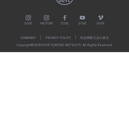
DOVE
FACTORY
DOVE
DOVE
DOVE
COMPANY
PRIVACY POLICY
特定商取引法の表示
Copyright©2018 DOVE SURFING WETSUITS. All Rights Reserved.