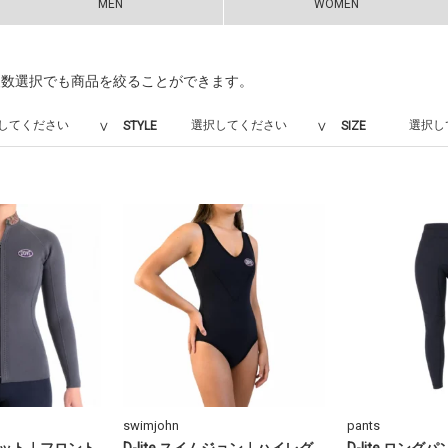
MEN
WOMEN
複数選択でも商品を絞ることができます。
STYLE
SIZE
swimjohn
pants
ジャケット｜フロント
D-lite スイムジョン｜ハイレグ
D-lite ロン