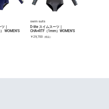
swim suits
スーツ｜
D-lite スイムスーツ｜
） WOMEN’S
CHA×RTF（1mm）WOMEN’S
￥29,700
（税込）