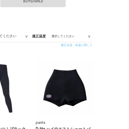
BOYS/GIRLS
適正温度
適正水温・気温に関して
pants
グパンツ｜ブラック
D-lite ハイウエストショートパ