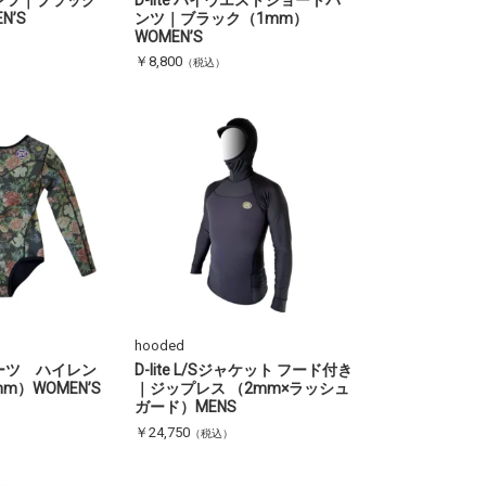
N’S
ンツ｜ブラック（1mm）
WOMEN’S
￥8,800
（税込）
hooded
ムスーツ ハイレン
D-lite L/Sジャケット フード付き
m）WOMEN’S
｜ジップレス （2mm×ラッシュ
ガード）MENS
￥24,750
（税込）