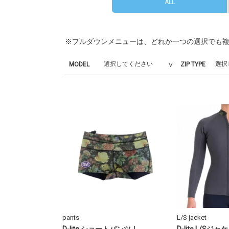
ALL
※プルダウンメニューは、どれか一つの選択でも
MODEL
ZIP TYPE
pants
L/S jacket
D-lite ショートパンツ｜
D-lite L/S