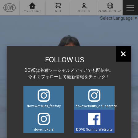
ディーラー向け
カート
マイページ
GLOBAL SHIPPING
Select Language
▼
×
FOLLOW US
DOVEは各種ソーシャルメディアでも配信中。
今すぐフォローして最新情報をチェック！
dovewetsuits_factory
dovewetsuits_onlinestore
dove_tokura
DOVE Surfing Wetsuits