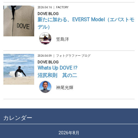
2026.04.16 ｜
FACTORY
DOVE BLOG
新たに加わる、EVERST Model（エバストモ
デル）
笠島洋
2026.04.09 ｜
フォトグラファー ブログ
DOVE BLOG
Whats Up DOVE !?
沼尻和則 其の二
神尾光輝
カレンダー
2026年8月