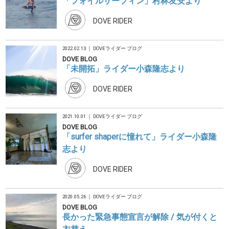
「フォイルサーフィン」村林友安より
DOVE RIDER
2022.02.13 ｜
DOVEライダー ブログ
DOVE BLOG
「未開拓」ライダー小森隆志より
DOVE RIDER
2021.10.01 ｜
DOVEライダー ブログ
DOVE BLOG
「surfer shaperに憧れて」ライダー小森隆
志より
DOVE RIDER
2020.05.26 ｜
DOVEライダー ブログ
DOVE BLOG
長かった緊急事態宣言が解除 / 気が付くと