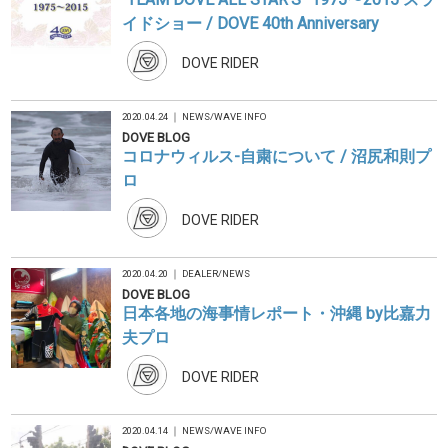
イドショー / DOVE 40th Anniversary
DOVE RIDER
2020.04.24 ｜
NEWS
/
WAVE INFO
DOVE BLOG
コロナウィルス-自粛について / 沼尻和則プ
ロ
DOVE RIDER
2020.04.20 ｜
DEALER
/
NEWS
DOVE BLOG
日本各地の海事情レポート・沖縄 by比嘉力
夫プロ
DOVE RIDER
2020.04.14 ｜
NEWS
/
WAVE INFO