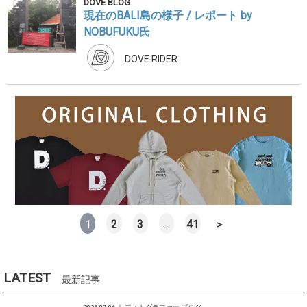
DOVE BLOG
現在のBALI島の様子 / レポート by
NOBUFUKU氏
DOVE RIDER
…
1
2
3
41
＞
LATEST
最新記事