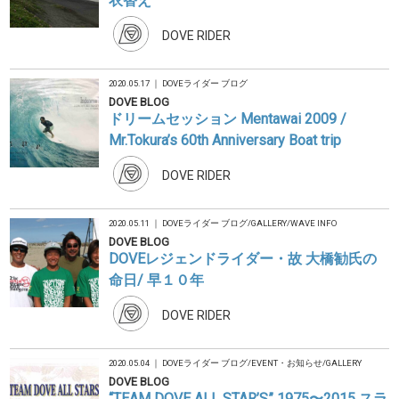
衣替え
DOVE RIDER
2020.05.17 ｜
DOVEライダー ブログ
DOVE BLOG
ドリームセッション Mentawai 2009 /
Mr.Tokura’s 60th Anniversary Boat trip
DOVE RIDER
2020.05.11 ｜
DOVEライダー ブログ
/
GALLERY
/
WAVE INFO
DOVE BLOG
DOVEレジェンドライダー・故 大橋勧氏の
命日/ 早１０年
DOVE RIDER
2020.05.04 ｜
DOVEライダー ブログ
/
EVENT・お知らせ
/
GALLERY
DOVE BLOG
“TEAM DOVE ALL STAR’S” 1975〜2015 スラ