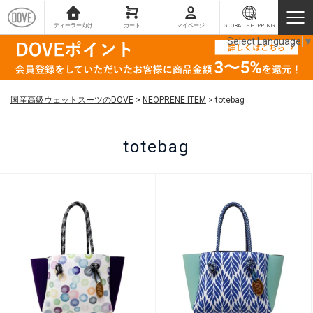
ディーラー向け
カート
マイページ
GLOBAL SHIPPING
Select Language
▼
国産高級ウェットスーツのDOVE
>
NEOPRENE ITEM
>
totebag
totebag