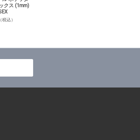
クス (1mm)
SEX
50（税込）
T