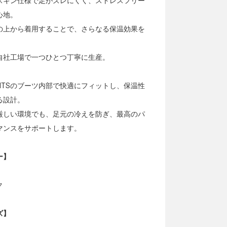
スキン仕様で足がズレにくく、ストレスフリー
心地。
の上から着用することで、さらなる保温効果を
自社工場で一つひとつ丁寧に生産。
SUITSのブーツ内部で快適にフィットし、保温性
る設計。
厳しい環境でも、足元の冷えを防ぎ、最高のパ
マンスをサポートします。
ー】
ク
ズ】