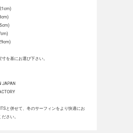
-21cm)
23cm)
25cm)
7cm)
-29cm)
実寸を基にお選び下さい。
】
N JAPAN
FACTORY
SUITSと併せて、冬のサーフィンをより快適にお
ください。