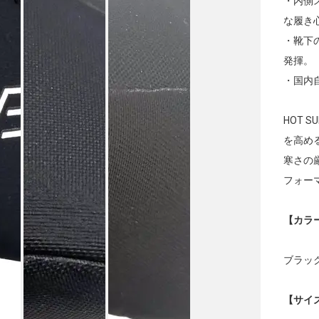
・内側
な履き
・靴下
発揮。
・国内
HOT 
を高め
寒さの
フォー
【カラ
ブラッ
【サイ