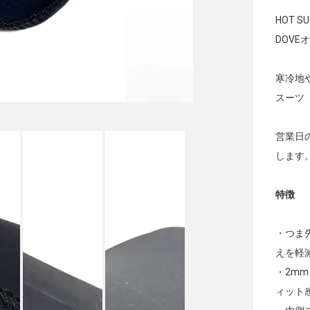
HOT 
DOVE
寒冷地
スーツ「
営業日
します
特徴
・つま
えを軽
・2m
ィット