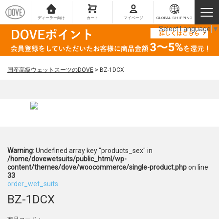
ディーラー向け
カート
マイページ
GLOBAL SHIPPING
Select Language
▼
国産高級ウェットスーツのDOVE
>
BZ-1DCX
Warning
: Undefined array key "products_sex" in
/home/dovewetsuits/public_html/wp-
content/themes/dove/woocommerce/single-product.php
on line
33
order_wet_suits
BZ-1DCX