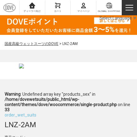
ディーラー向け
カート
マイページ
GLOBAL SHIPPING
Select Language
▼
国産高級ウェットスーツのDOVE
>
LNZ-2AM
Warning
: Undefined array key "products_sex" in
/home/dovewetsuits/public_html/wp-
content/themes/dove/woocommerce/single-product.php
on line
33
order_wet_suits
LNZ-2AM