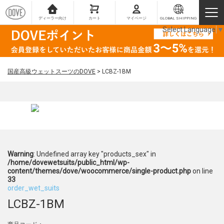
ディーラー向け
カート
マイページ
GLOBAL SHIPPING
Select Language
▼
国産高級ウェットスーツのDOVE
>
LCBZ-1BM
Warning
: Undefined array key "products_sex" in
/home/dovewetsuits/public_html/wp-
content/themes/dove/woocommerce/single-product.php
on line
33
order_wet_suits
LCBZ-1BM