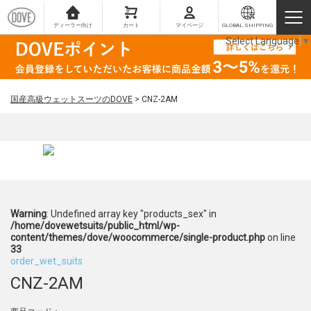
ディーラー向け
カート
マイページ
GLOBAL SHIPPING
Select Language
▼
国産高級ウェットスーツのDOVE
>
CNZ-2AM
Warning
: Undefined array key "products_sex" in
/home/dovewetsuits/public_html/wp-
content/themes/dove/woocommerce/single-product.php
on line
33
order_wet_suits
CNZ-2AM