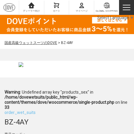
ディーラー向け
カート
マイページ
GLOBAL SHIPPING
Select Language
▼
国産高級ウェットスーツのDOVE
>
BZ-4AY
Warning
: Undefined array key "products_sex" in
/home/dovewetsuits/public_html/wp-
content/themes/dove/woocommerce/single-product.php
on line
33
order_wet_suits
BZ-4AY