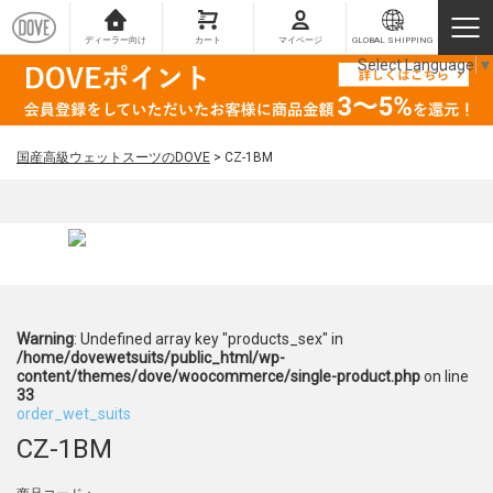
ディーラー向け
カート
マイページ
GLOBAL SHIPPING
Select Language
▼
国産高級ウェットスーツのDOVE
>
CZ-1BM
Warning
: Undefined array key "products_sex" in
/home/dovewetsuits/public_html/wp-
content/themes/dove/woocommerce/single-product.php
on line
33
order_wet_suits
CZ-1BM