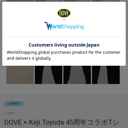
UNISEX
t-shirt
DOVE × Koji Toyoda 45周年コラボTシ