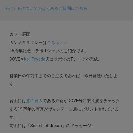
ポイントについてのよくあるご質問はこちら
カラー展開
ガンメタルグレーは
こちら＞＞
45周年記念コラボ Tシャツのご紹介です。
DOVE ×
Koji Toyoda
氏コラボでのTシャツが完成。
営業日の午前中までのご注文であれば、即日発送いたしま
す。
背面には
旅の達人
である戸倉がDOVE号に乗り波をチェック
する1979年の写真がヴィンテージ風にプリントされていま
す。
前面には「Search of dream」のメッセージ。