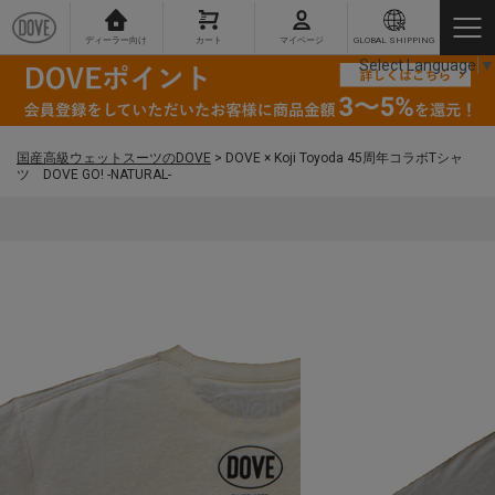
ディーラー向け
カート
マイページ
GLOBAL SHIPPING
Select Language
▼
国産高級ウェットスーツのDOVE
>
DOVE × Koji Toyoda 45周年コラボTシャ
ツ DOVE GO! -NATURAL-