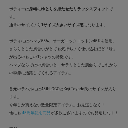
ボディーは
身幅にゆとりを持たせたリラックスフィット
で
す。
通常のサイズより
1サイズ大きいサイズ感
になります。
ボディにはヘンプ55%、オーガニックコットン45%を使用。
さらりとした風合いがとても気持ちよく使い込むほど「味」
が出るのもこのTシャツの特徴です。
ヘンプならではの風合いと、サラリとした肌触りでこれから
の季節に活躍してくれるアイテム。
首元のラベルには45thLOGOとKoji Toyoda氏のサインが入り
ます。
今年しか買えない数量限定アイテム。お見逃しなく！
他にも
45周年記念商品
が多数ございますのでお見逃しなく！