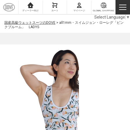
ディーラー向け
カート
マイページ
GLOBAL SHIPPING
Select Language
▼
国産高級ウェットスーツのDOVE
>
all1mm・スイムジョン・ローレグ「ピン
クブルーム」 LADYS