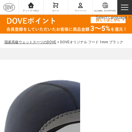
ディーラー向け
カート
マイページ
GLOBAL SHIPPING
Select Language
▼
国産高級ウェットスーツのDOVE
>
DOVEオリジナル フード 1mm ブラック