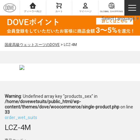
ディーラー向け
カート
マイページ
GLOBAL SHIPPING
Select Language
▼
国産高級ウェットスーツのDOVE
>
LCZ-4M
Warning
: Undefined array key "products_sex" in
/home/dovewetsuits/public_html/wp-
content/themes/dove/woocommerce/single-product.php
on line
33
order_wet_suits
LCZ-4M