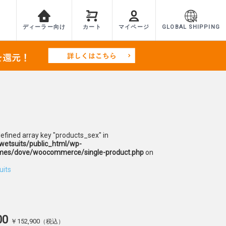
ディーラー向け
カート
マイページ
GLOBAL SHIPPING
defined array key "products_sex" in
etsuits/public_html/wp-
mes/dove/woocommerce/single-product.php
on
uits
00
￥152,900
（税込）