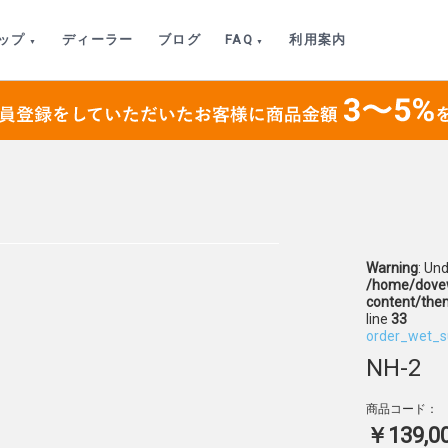
ップ
ディーラー
ブログ
FAQ
利用案内
Warning
: Un
/home/dovew
content/the
line
33
order_wet_s
NH-2
商品コード：
￥139,0