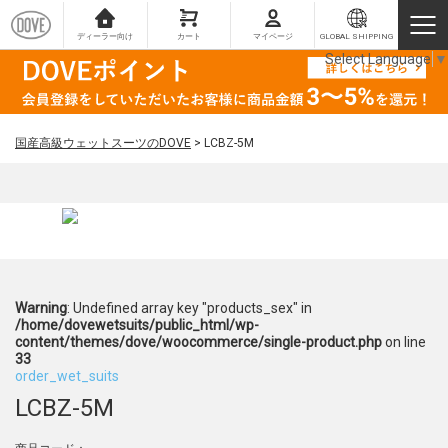
ディーラー向け
カート
マイページ
GLOBAL SHIPPING
Select Language
▼
国産高級ウェットスーツのDOVE
>
LCBZ-5M
Warning
: Undefined array key "products_sex" in
/home/dovewetsuits/public_html/wp-
content/themes/dove/woocommerce/single-product.php
on line
33
order_wet_suits
LCBZ-5M