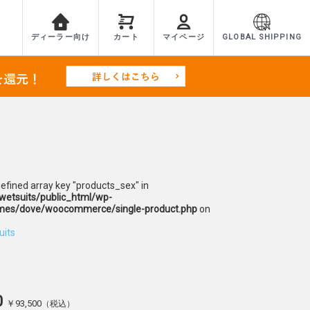
ディーラー向け
カート
マイページ
GLOBAL SHIPPING
defined array key "products_sex" in
etsuits/public_html/wp-
mes/dove/woocommerce/single-product.php
on
uits
0
￥93,500
（税込）