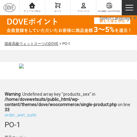
ディーラー向け
カート
マイページ
GLOBAL SHIPPING
Select Language
▼
国産高級ウェットスーツのDOVE
>
PO-1
Warning
: Undefined array key "products_sex" in
/home/dovewetsuits/public_html/wp-
content/themes/dove/woocommerce/single-product.php
on line
33
order_wet_suits
PO-1