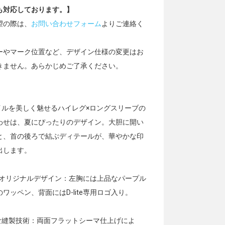
も対応しております。】
望の際は、
お問い合わせフォーム
よりご連絡く
。
ーやマーク位置など、デザイン仕様の変更はお
きません。あらかじめご了承ください。
タイルを美しく魅せるハイレグ×ロングスリーブの
わせは、夏にぴったりのデザイン。大胆に開い
と、首の後ろで結ぶディテールが、華やかな印
出します。
OVEオリジナルデザイン：左胸には上品なパープル
ワッペン、背面にはD-lite専用ロゴ入り。
適な縫製技術：両面フラットシーマ仕上げによ