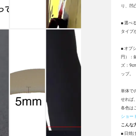
り、凹
■ 選べ
タイプ
■ オプ
円）：
ズ：9c
ップ。
単体で
せれば
各色は
ショー
こんな
■ 日