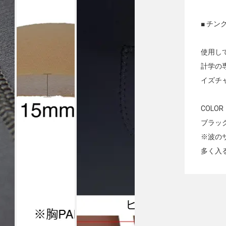
■ チ
使用し
計学の
イズチ
COLOR
ブラッ
※波の
多く入