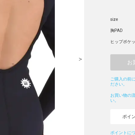
size
胸PAD
ヒップポケット
お
ご購入の前に
ださい。
お買い物の
い。
ポイ
ポイントに