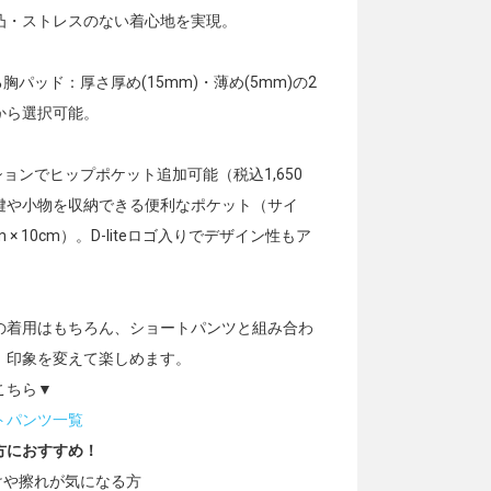
凸・ストレスのない着心地を実現。
る胸パッド：厚さ厚め(15mm)・薄め(5mm)の2
から選択可能。
ションでヒップポケット追加可能（税込1,650
鍵や小物を収納できる便利なポケット（サイ
m × 10cm）。D-liteロゴ入りでデザイン性もア
の着用はもちろん、ショートパンツと組み合わ
、印象を変えて楽しめます。
こちら▼
トパンツ一覧
方におすすめ！
焼けや擦れが気になる方