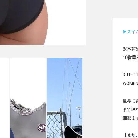
▶︎ス
※本商
10営
D-li
WOME
世界に
までD
細部ま
【また