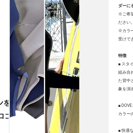
ダーに
※ご希
ださい
※カラ
受けで
特徴
■ ス
組み合
た背中
象を演
■ D
カラーの
■ 快