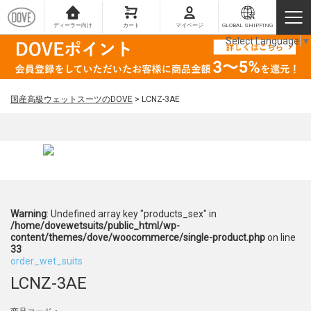
ディーラー向け
カート
マイページ
GLOBAL SHIPPING
Select Language
▼
国産高級ウェットスーツのDOVE
>
LCNZ-3AE
Warning
: Undefined array key "products_sex" in
/home/dovewetsuits/public_html/wp-
content/themes/dove/woocommerce/single-product.php
on line
33
order_wet_suits
LCNZ-3AE