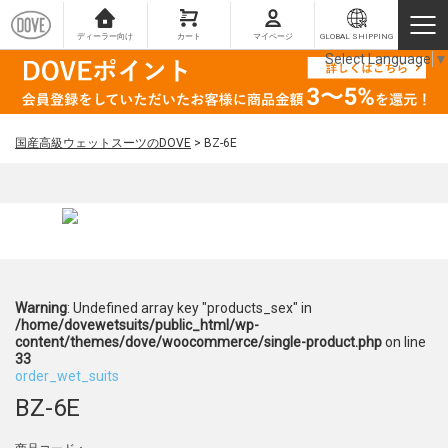
ディーラー向け
カート
マイページ
GLOBAL SHIPPING
Select Language
▼
国産高級ウェットスーツのDOVE
>
BZ-6E
Warning
: Undefined array key "products_sex" in
/home/dovewetsuits/public_html/wp-
content/themes/dove/woocommerce/single-product.php
on line
33
order_wet_suits
BZ-6E