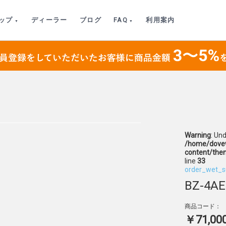
ップ
ディーラー
ブログ
FAQ
利用案内
Warning
: Un
/home/dovew
content/the
line
33
order_wet_s
BZ-4AE
商品コード：
￥71,00