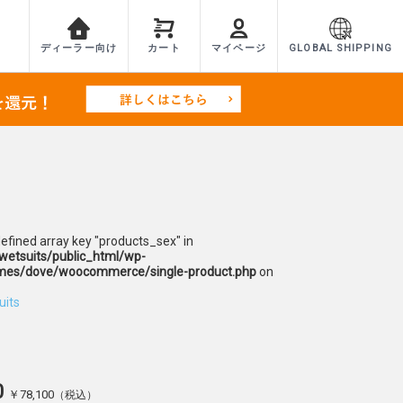
ディーラー向け
カート
マイページ
GLOBAL SHIPPING
defined array key "products_sex" in
etsuits/public_html/wp-
mes/dove/woocommerce/single-product.php
on
uits
0
￥78,100
（税込）