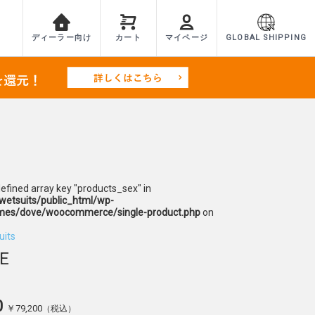
ディーラー向け
カート
マイページ
GLOBAL SHIPPING
defined array key "products_sex" in
etsuits/public_html/wp-
mes/dove/woocommerce/single-product.php
on
uits
E
0
￥79,200
（税込）