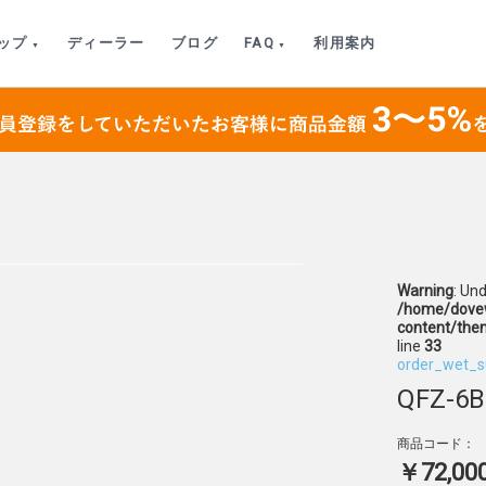
ップ
ディーラー
ブログ
FAQ
利用案内
Warning
: Un
/home/dovew
content/the
line
33
order_wet_s
QFZ-6B
商品コード：
￥72,00