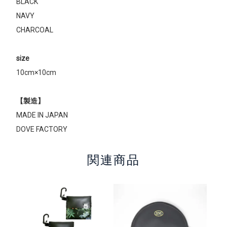
BLACK
NAVY
CHARCOAL
size
10cm×10cm
【製造】
MADE IN JAPAN
DOVE FACTORY
関連商品