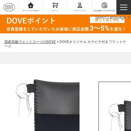
ディーラー向け
カート
マイページ
GLOBAL SHIPPING
Select Language
▼
国産高級ウェットスーツのDOVE
>
DOVEオリジナル カラビナ付きフラットケ
ース