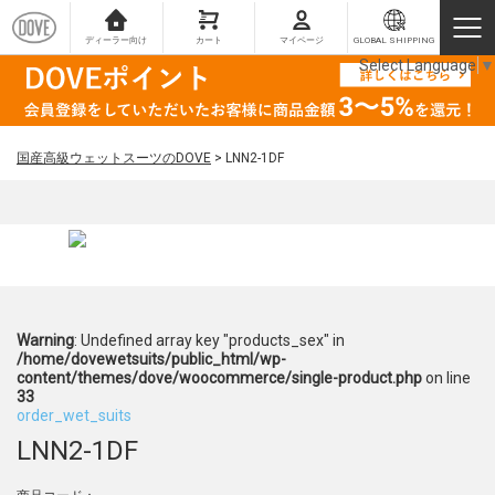
ディーラー向け
カート
マイページ
GLOBAL SHIPPING
Select Language
▼
国産高級ウェットスーツのDOVE
>
LNN2-1DF
Warning
: Undefined array key "products_sex" in
/home/dovewetsuits/public_html/wp-
content/themes/dove/woocommerce/single-product.php
on line
33
order_wet_suits
LNN2-1DF