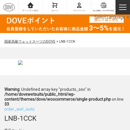
ディーラー向け
カート
マイページ
GLOBAL SHIPPING
Select Language
▼
国産高級ウェットスーツのDOVE
>
LNB-1CCK
Warning
: Undefined array key "products_sex" in
/home/dovewetsuits/public_html/wp-
content/themes/dove/woocommerce/single-product.php
on line
33
order_wet_suits
LNB-1CCK