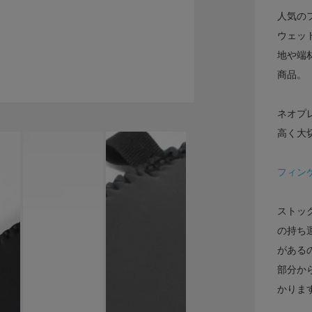
人気の
ウェッ
地や端
商品。
ネオプ
高く大
フィン
ストッ
の持ち
がある
部分か
かりま