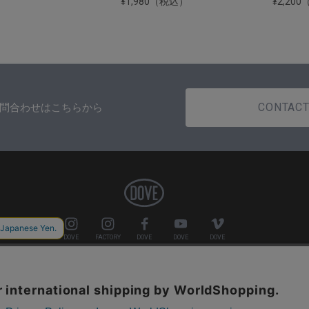
¥1,980（税込）
¥2,20
CONTAC
問合わせはこちらから
DOVE
FACTORY
DOVE
DOVE
DOVE
COMPANY
PRIVACY POLICY
特定商取引法の表示
Copyright©2018 DOVE SURFING WETSUITS. All Rights Reserved.