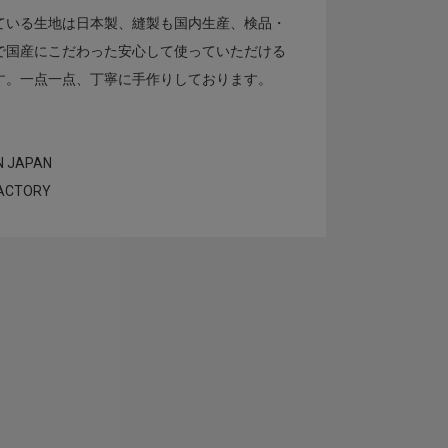
ている生地は日本製、縫製も国内生産、検品・
で国産にこだわった安心して使っていただける
す。一点一点、丁寧に手作りしております。
】
N JAPAN
FACTORY