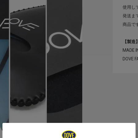
使用し
発送ま
商品で
【製造
MADE I
DOVE 