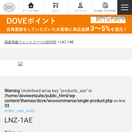
ディーラー向け
カート
マイページ
GLOBAL SHIPPING
Select Language
▼
国産高級ウェットスーツのDOVE
>
LNZ-1AE
Warning
: Undefined array key "products_sex" in
/home/dovewetsuits/public_html/wp-
content/themes/dove/woocommerce/single-product.php
on line
33
order_wet_suits
LNZ-1AE