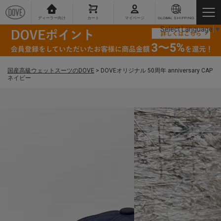
ディーラー向け
カート
マイページ
GLOBAL SHIPPING
Select Language
▼
国産高級ウェットスーツのDOVE
>
DOVEオリジナル 50周年 anniversary CAP
ネイビー