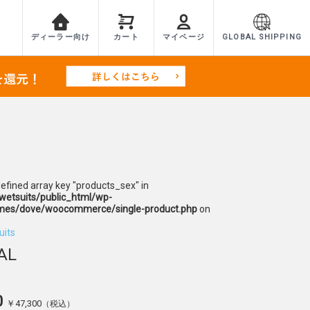
ディーラー向け
カート
マイページ
GLOBAL SHIPPING
defined array key "products_sex" in
etsuits/public_html/wp-
mes/dove/woocommerce/single-product.php
on
uits
AL
0
￥47,300
（税込）