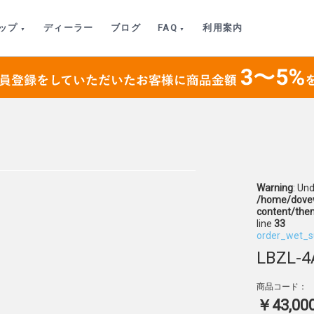
ップ
ディーラー
ブログ
FAQ
利用案内
Warning
: Un
/home/dovew
content/the
line
33
order_wet_s
LBZL-4
商品コード：
￥43,00