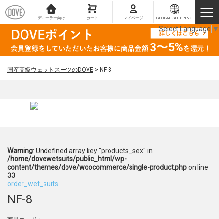
ディーラー向け
カート
マイページ
GLOBAL SHIPPING
Select Language
▼
国産高級ウェットスーツのDOVE
>
NF-8
Warning
: Undefined array key "products_sex" in
/home/dovewetsuits/public_html/wp-
content/themes/dove/woocommerce/single-product.php
on line
33
order_wet_suits
NF-8