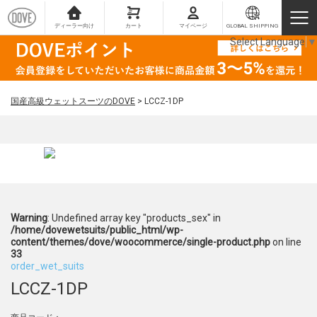
ディーラー向け
カート
マイページ
GLOBAL SHIPPING
Select Language
▼
国産高級ウェットスーツのDOVE
>
LCCZ-1DP
Warning
: Undefined array key "products_sex" in
/home/dovewetsuits/public_html/wp-
content/themes/dove/woocommerce/single-product.php
on line
33
order_wet_suits
LCCZ-1DP