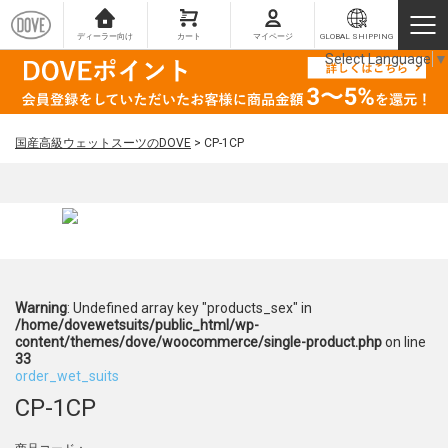
ディーラー向け
カート
マイページ
GLOBAL SHIPPING
Select Language
▼
国産高級ウェットスーツのDOVE
>
CP-1CP
Warning
: Undefined array key "products_sex" in
/home/dovewetsuits/public_html/wp-
content/themes/dove/woocommerce/single-product.php
on line
33
order_wet_suits
CP-1CP