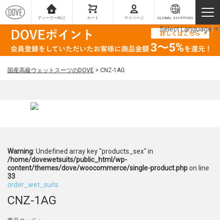
ディーラー向け
カート
マイページ
GLOBAL SHIPPING
Select Language
▼
国産高級ウェットスーツのDOVE
>
CNZ-1AG
Warning
: Undefined array key "products_sex" in
/home/dovewetsuits/public_html/wp-
content/themes/dove/woocommerce/single-product.php
on line
33
order_wet_suits
CNZ-1AG