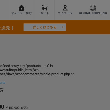
ディーラー向け
カート
マイページ
GLOBAL SHIPPING
defined array key "products_sex" in
etsuits/public_html/wp-
mes/dove/woocommerce/single-product.php
on
uits
BG
00
￥152,900
（税込）