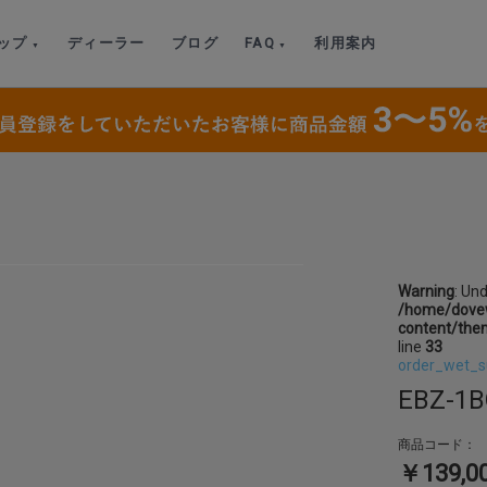
ップ
ディーラー
ブログ
FAQ
利用案内
Warning
: Un
/home/dovew
content/the
line
33
order_wet_s
EBZ-1
商品コード：
￥139,0