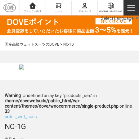
ディーラー向け
カート
マイページ
GLOBAL SHIPPING
Select Language
▼
国産高級ウェットスーツのDOVE
>
NC-1G
Warning
: Undefined array key "products_sex" in
/home/dovewetsuits/public_html/wp-
content/themes/dove/woocommerce/single-product.php
on line
33
order_wet_suits
NC-1G