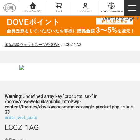
ディーラー向け
カート
マイページ
GLOBAL SHIPPING
Select Language
▼
国産高級ウェットスーツのDOVE
>
LCCZ-1AG
Warning
: Undefined array key "products_sex" in
/home/dovewetsuits/public_html/wp-
content/themes/dove/woocommerce/single-product.php
on line
33
order_wet_suits
LCCZ-1AG