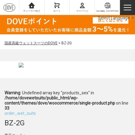
ディーラー向け
カート
マイページ
GLOBAL SHIPPING
Select Language
▼
国産高級ウェットスーツのDOVE
>
BZ-2G
Warning
: Undefined array key "products_sex" in
/home/dovewetsuits/public_html/wp-
content/themes/dove/woocommerce/single-product.php
on line
33
order_wet_suits
BZ-2G