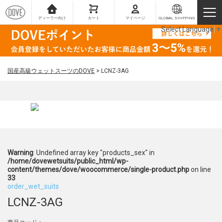
ディーラー向け
カート
マイページ
GLOBAL SHIPPING
Select Language
▼
国産高級ウェットスーツのDOVE
>
LCNZ-3AG
Warning
: Undefined array key "products_sex" in
/home/dovewetsuits/public_html/wp-
content/themes/dove/woocommerce/single-product.php
on line
33
order_wet_suits
LCNZ-3AG