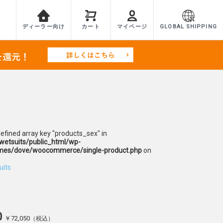
ディーラー向け
カート
マイページ
GLOBAL SHIPPING
defined array key "products_sex" in
etsuits/public_html/wp-
mes/dove/woocommerce/single-product.php
on
uits
0
￥72,050
（税込）