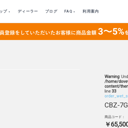
ップ
ディーラー
ブログ
FAQ
利用案内
Warning
: Un
/home/dovew
content/the
line
33
order_wet_s
CBZ-7G
商品コード：
￥65,50