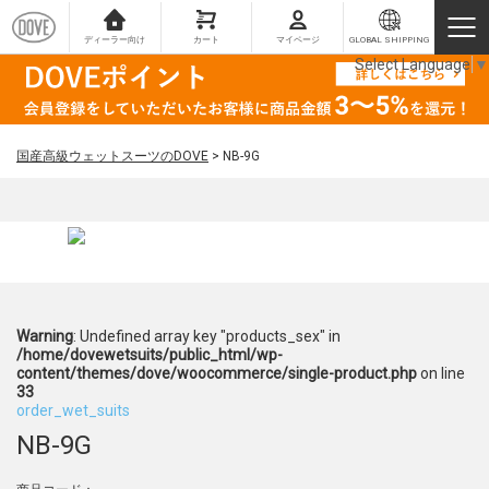
ディーラー向け
カート
マイページ
GLOBAL SHIPPING
Select Language
▼
国産高級ウェットスーツのDOVE
>
NB-9G
Warning
: Undefined array key "products_sex" in
/home/dovewetsuits/public_html/wp-
content/themes/dove/woocommerce/single-product.php
on line
33
order_wet_suits
NB-9G