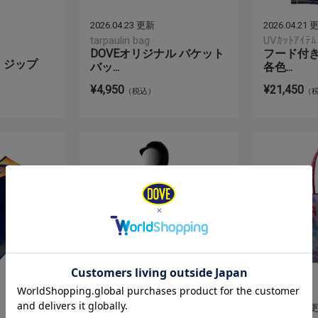
2026.04.23 更新
2026.04.21
tarpaulin bag
UVｶｯﾄｱｲﾃﾑ
DOVEオリジナル バケット
フード付
ス｜ジップ
バッ...
各色...
¥4,950
¥21,450
（税込）
（
2026.03.30 更新
2026.03.25