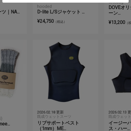
既成ウェットスーツ
totebag
hooded
DOVEオ
ツ｜NA...
D-lite L/Sジャケット ...
ーン...
¥24,750
¥13,200
（税込）
（
2026.02.18 更新
2026.02.13
既成ウェットスーツ
既成ウェッ
)
リブサポートベスト
イージー
ee...
（1mm）ME...
ス・ハー...