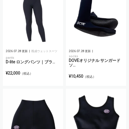
2026.07.28 更新
既成ウェットスーツ
2026.07.28 更新
socks
pants
DOVEオリジナル サンガード
D-lite ロングパンツ｜ブラ...
ソ...
¥22,000
（税込）
¥10,450
（税込）