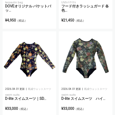
tarpaulin bag
UVｶｯﾄｱｲﾃﾑ
DOVEオリジナル バケットバ
フード付きラッシュガード 各
ッ...
色...
¥4,950
¥21,450
（税込）
（税込）
2026.04.01 更新
既成ウェットスーツ
2026.04.01 更新
既成ウェットスーツ
swim suits
swim suits
D-lite スイムスーツ｜SD...
D-lite スイムスーツ ハイ...
¥33,000
¥33,000
（税込）
（税込）