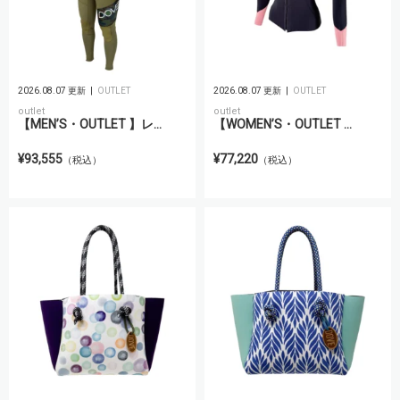
2026.08.07 更新
OUTLET
2026.08.07 更新
OUTLET
outlet
outlet
【MEN’S・OUTLET 】レ...
【WOMEN’S・OUTLET ...
¥93,555
¥77,220
（税込）
（税込）