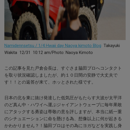
Namidennsetsu / 1/4 Hwaii day Naoya kimoto Blog
Takayuki
Wakita 12/31 10:12 am/Photo: Naoya Kimoto
この記事を見た戸倉会長は、すぐさま脇田プロへコンタクト
を取り状況確認しましたが、約１０日間の安静で大丈夫で
す！！との返答が来て、ホッとされた様です。
日本の北を東に抜け発達した低気圧がもたらす大波が太平洋
のど真ん中・ハワイへ運ぶジャイアントウェーブに毎年果敢
にアタックする勇姿は尊敬の意を評しますが、本当に紙一重
のシチュエーションに命を懸ける為、想像以上に何が起きる
かわかりません？！脇田プロはその為にヨガなどを実践し身