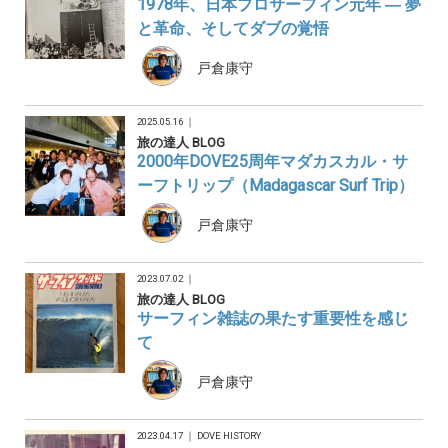
1978年、日本プロサーフィン元年 ― 夢
と革命、そしてダブの覚悟
戸倉康守
2025.05.16 ｜
旅の達人 BLOG
2000年DOVE25周年マダカスカル・サ
ーフトリップ（Madagascar Surf Trip）
戸倉康守
2023.07.02 ｜
旅の達人 BLOG
サーフィン雑誌の果たす重要性を感じ
て
戸倉康守
2023.04.17 ｜
DOVE HISTORY