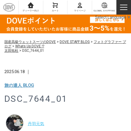
ディーラー向け
カート
マイページ
GLOBAL SHIPPING
Select Language
▼
国産高級ウェットスーツのDOVE
>
DOVE STAFF BLOG
>
フォトグラファー ブ
ログ
>
Whats Up DOVE !?
太田拓杜
>
DSC_7644_01
2025.06.18 ｜
旅の達人 BLOG
DSC_7644_01
丹羽元気